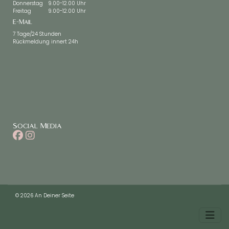
Donnerstag
9.00-12.00 Uhr
Freitag
9.00-12.00 Uhr
E-Mail
7 Tage/24 Stunden
Rückmeldung innert 24h
Social Media
© 2026 An Deiner Seite