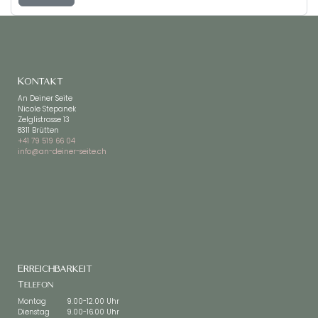
Kontakt
An Deiner Seite
Nicole Stepanek
Zelglistrasse 13
8311 Brütten
+41 79 519 66 04
info@an-deiner-seite.ch
Erreichbarkeit
Telefon
Montag
9.00-12.00 Uhr
Dienstag
9.00-16.00 Uhr